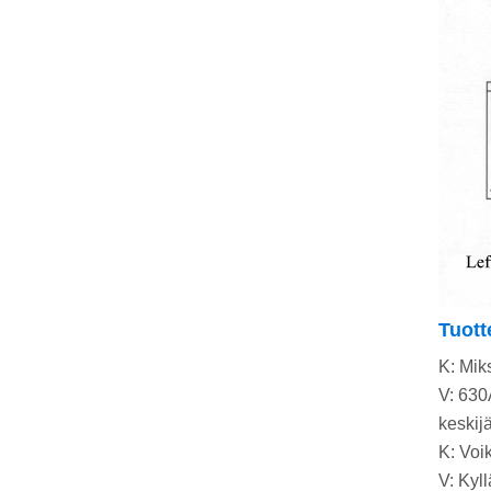
Tuot
K: Mik
V: 630
keskijä
K: Voi
V: Kyl