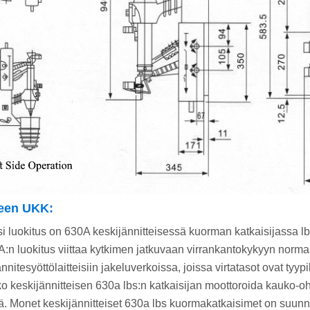
teen UKK:
si luokitus on 630A keskijännitteisessä kuorman katkaisijassa l
A:n luokitus viittaa kytkimen jatkuvaan virrankantokykyyn norma
nnitesyöttölaitteisiin jakeluverkoissa, joissa virtatasot ovat tyypil
ko keskijännitteisen 630a lbs:n katkaisijan moottoroida kauko-o
lä. Monet keskijännitteiset 630a lbs kuormakatkaisimet on suun