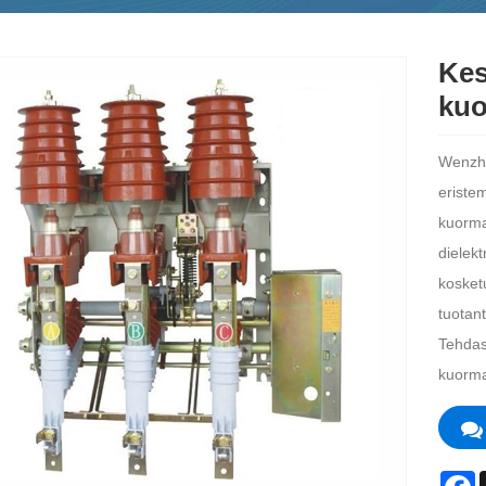
Kes
kuo
Wenzho
eristem
kuorma
dielekt
kosketu
tuotan
Tehdas
kuorman
F