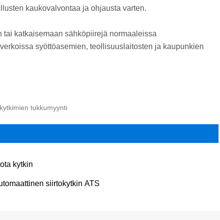
lusten kaukovalvontaa ja ohjausta varten.
n tai katkaisemaan sähköpiirejä normaaleissa
luverkoissa syöttöasemien, teollisuuslaitosten ja kaupunkien
-kytkimien tukkumyynti
rota kytkin
utomaattinen siirtokytkin ATS