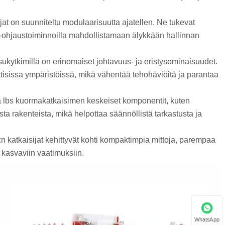
at on suunniteltu modulaarisuutta ajatellen. Ne tukevat
o-ohjaustoiminnoilla mahdollistamaan älykkään hallinnan
sukytkimillä on erinomaiset johtavuus- ja eristysominaisuudet.
issa ympäristöissä, mikä vähentää tehohäviöitä ja parantaa
a lbs kuormakatkaisimen keskeiset komponentit, kuten
sta rakenteista, mikä helpottaa säännöllistä tarkastusta ja
:n katkaisijat kehittyvät kohti kompaktimpia mittoja, parempaa
 kasvaviin vaatimuksiin.
WhatsApp