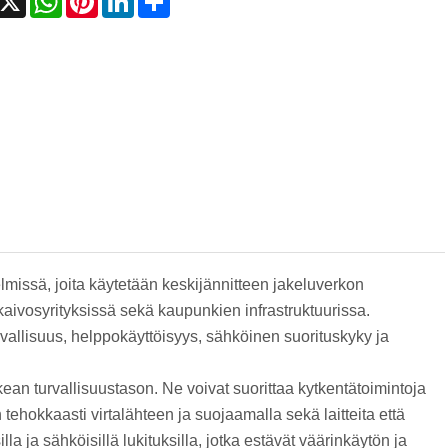
telmissä, joita käytetään keskijännitteen jakeluverkon
 kaivosyrityksissä sekä kaupunkien infrastruktuurissa.
rvallisuus, helppokäyttöisyys, sähköinen suorituskyky ja
ean turvallisuustason. Ne voivat suorittaa kytkentätoimintoja
 tehokkaasti virtalähteen ja suojaamalla sekä laitteita että
lla ja sähköisillä lukituksilla, jotka estävät väärinkäytön ja