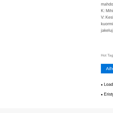
mahdol
K: Mih
V: Kes
kuormi
jakelu
Hot Tag
Aih
Load
Erist