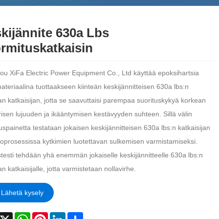
kijännite 630a Lbs
rmituskatkaisin
u XiFa Electric Power Equipment Co., Ltd käyttää epoksihartsia
ateriaalina tuottaakseen kiinteän keskijännitteisen 630a lbs:n
n katkaisijan, jotta se saavuttaisi parempaa suorituskykyä korkean
risen lujuuden ja ikääntymisen kestävyyden suhteen. Sillä välin
spainetta testataan jokaisen keskijännitteisen 630a lbs:n katkaisijan
toprosessissa kytkimien luotettavan sulkemisen varmistamiseksi.
testi tehdään yhä enemmän jokaiselle keskijännitteelle 630a lbs:n
 katkaisijalle, jotta varmistetaan nollavirhe.
Lähetä kysely
acebook
X
WhatsApp
Pinterest
LinkedIn
Share