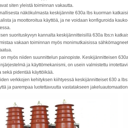
avat siten yleistä toiminnan vakautta.
nallisesta näkökulmasta keskijännite 630a lbs kuorman katkaisij
lista ja moottoroitua käyttöä, ja ne voidaan konfiguroida kauk
aessa.
sen suorituskyvyn kannalta keskijännitteisillä 630a lbs:n katkai
mistaa vakaan toiminnan myös monimutkaisissa sähkömagneettis
laatua.
 on myös niiden suunnittelun painopiste. Keskijännitteisen 630
njärjestelmä ja käyttömekanismi, on usein valmistettu irrotettavi
a sekä pidentää käyttöikää.
iden verkkojen kehityksen kiihtyessä keskijännitteiset 630 a lbs
yttä ja parempaa luotettavuutta vastatakseen jakeluautomaation