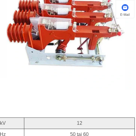
E-Mail
kV
12
Hz
50 tai 60