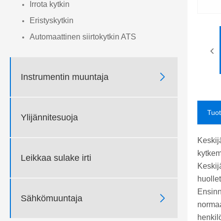
Irrota kytkin
Eristyskytkin
Automaattinen siirtokytkin ATS

Instrumentin muuntaja
Tuo
Ylijännitesuoja
Keskijä
kytkem
Leikkaa sulake irti
Keskij
huolle
Ensinn

Sähkömuuntaja
normaal
henkilö