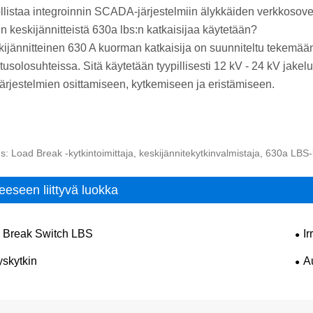
listaa integroinnin SCADA-järjestelmiin älykkäiden verkkosovel
in keskijännitteistä 630a lbs:n katkaisijaa käytetään?
kijännitteinen 630 A kuorman katkaisija on suunniteltu tekemää
tusolosuhteissa. Sitä käytetään tyypillisesti 12 kV - 24 kV jake
järjestelmien osittamiseen, kytkemiseen ja eristämiseen.
s: Load Break -kytkintoimittaja, keskijännitekytkinvalmistaja, 630a LBS
eeseen liittyvä luokka
 Break Switch LBS
Ir
yskytkin
A