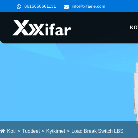
8615658661131
info@xifaele.com
KO
Koti
Tuotteet
Kytkimet
Load Break Switch LBS