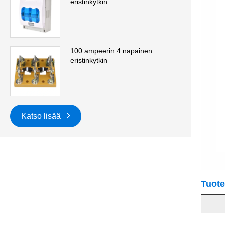
eristinkytkin
100 ampeerin 4 napainen
eristinkytkin
Katso lisää
Tuote