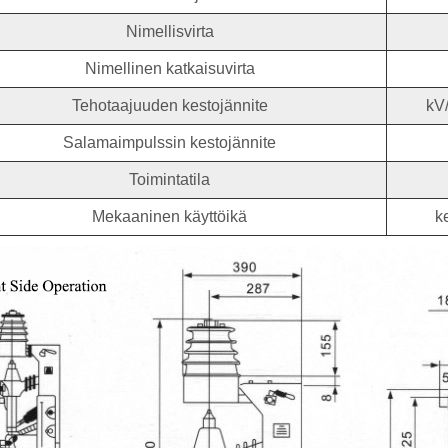
Nimellisvirta
Nimellinen katkaisuvirta
Tehotaajuuden kestojännite
kV
Salamaimpulssin kestojännite
Toimintatila
Mekaaninen käyttöikä
k