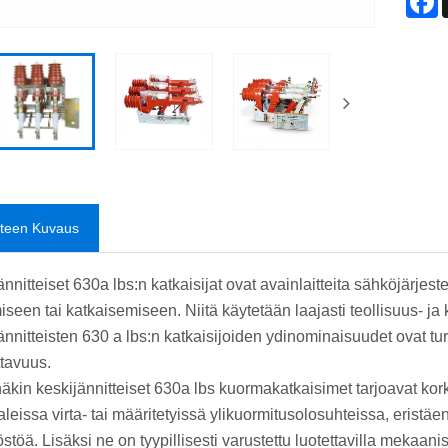
tteen Kuvaus
nnitteiset 630a lbs:n katkaisijat ovat avainlaitteita sähköjärjes
iseen tai katkaisemiseen. Niitä käytetään laajasti teollisuus- ja
ännitteisten 630 a lbs:n katkaisijoiden ydinominaisuudet ovat tu
ttavuus.
äkin keskijännitteiset 630a lbs kuormakatkaisimet tarjoavat kork
eissa virta- tai määritetyissä ylikuormitusolosuhteissa, eristäen
stöä. Lisäksi ne on tyypillisesti varustettu luotettavilla mekaanisi