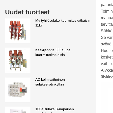
parant
Uudet tuotteet
Toimin
manuaa
Mv tyhjiösulake kuormituskatkaisin
tarvitt
11kv
Sähköi
Se var
syöttö
Keskijännite 630a Lbs
Huolto
kuormituskatkaisin
kosketi
vaihto
Älykkä
älykky
AC kolmivaiheinen
sulakeerotinkytkin
100a sulake 3-napainen