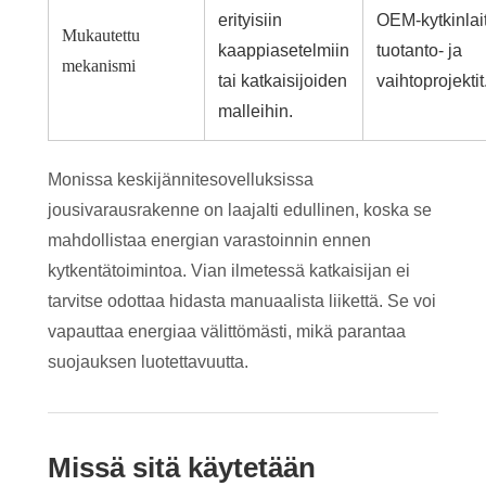
erityisiin
OEM-kytkinlai
Mukautettu
kaappiasetelmiin
tuotanto- ja
mekanismi
tai katkaisijoiden
vaihtoprojektit
malleihin.
Monissa keskijännitesovelluksissa
jousivarausrakenne on laajalti edullinen, koska se
mahdollistaa energian varastoinnin ennen
kytkentätoimintoa. Vian ilmetessä katkaisijan ei
tarvitse odottaa hidasta manuaalista liikettä. Se voi
vapauttaa energiaa välittömästi, mikä parantaa
suojauksen luotettavuutta.
Missä sitä käytetään