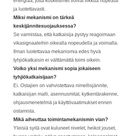
energiaa, jotta koskettimet voivat liikkua nopeasti
ja luotettavasti.
Miksi mekanismi on tärkeä
keskijännitesuojauksessa?
Se varmistaa, että katkaisija pystyy reagoimaan
vikasignaaleihin oikealla nopeudella ja voimalla.
Ilman luotettavaa mekanismia edes hyvä
tyhjiökatkaisin ei välttämättä toimi oikein.
Voiko yksi mekanismi sopia jokaiseen
tyhjiökatkaisijaan?
Ei. Ostajien on vahvistettava nimellisjännite,
katkaisijan malli, asennusmitat, kytkentärakenne,
ohjausmenetelmä ja käyttövaatimukset ennen
ostamista.
Mikä aiheuttaa toimintamekanismin vian?
Yleisiä syitä ovat kuluneet nivelet, heikot jouset,