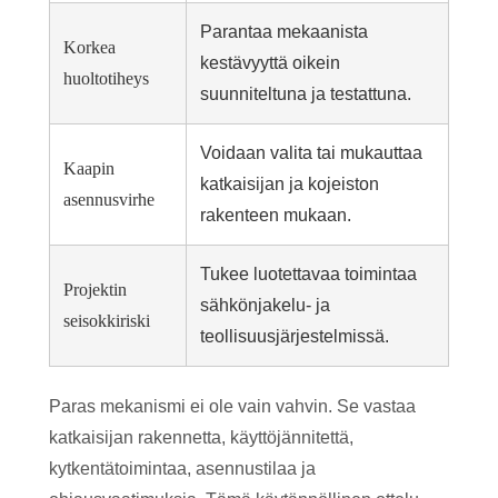
Parantaa mekaanista
Korkea
kestävyyttä oikein
huoltotiheys
suunniteltuna ja testattuna.
Voidaan valita tai mukauttaa
Kaapin
katkaisijan ja kojeiston
asennusvirhe
rakenteen mukaan.
Tukee luotettavaa toimintaa
Projektin
sähkönjakelu- ja
seisokkiriski
teollisuusjärjestelmissä.
Paras mekanismi ei ole vain vahvin. Se vastaa
katkaisijan rakennetta, käyttöjännitettä,
kytkentätoimintaa, asennustilaa ja