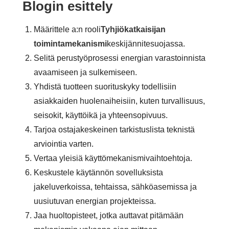
Blogin esittely
Määrittele a:n rooli
Tyhjiökatkaisijan
toimintamekanismi
keskijännitesuojassa.
Selitä perustyöprosessi energian varastoinnista
avaamiseen ja sulkemiseen.
Yhdistä tuotteen suorituskyky todellisiin
asiakkaiden huolenaiheisiin, kuten turvallisuus,
seisokit, käyttöikä ja yhteensopivuus.
Tarjoa ostajakeskeinen tarkistuslista teknistä
arviointia varten.
Vertaa yleisiä käyttömekanismivaihtoehtoja.
Keskustele käytännön sovelluksista
jakeluverkoissa, tehtaissa, sähköasemissa ja
uusiutuvan energian projekteissa.
Jaa huoltopisteet, jotka auttavat pitämään