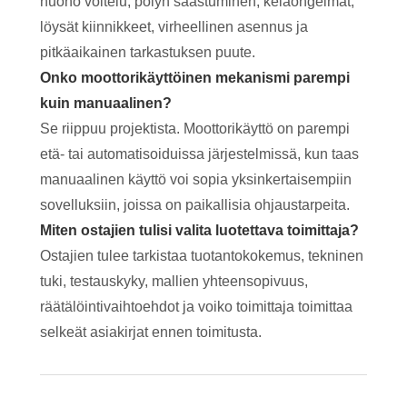
huono voitelu, pölyn saastuminen, kelaongelmat,
löysät kiinnikkeet, virheellinen asennus ja
pitkäaikainen tarkastuksen puute.
Onko moottorikäyttöinen mekanismi parempi
kuin manuaalinen?
Se riippuu projektista. Moottorikäyttö on parempi
etä- tai automatisoiduissa järjestelmissä, kun taas
manuaalinen käyttö voi sopia yksinkertaisempiin
sovelluksiin, joissa on paikallisia ohjaustarpeita.
Miten ostajien tulisi valita luotettava toimittaja?
Ostajien tulee tarkistaa tuotantokokemus, tekninen
tuki, testauskyky, mallien yhteensopivuus,
räätälöintivaihtoehdot ja voiko toimittaja toimittaa
selkeät asiakirjat ennen toimitusta.