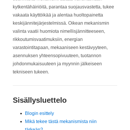
kytkentähäiriöitä, parantaa suojausvastetta, tukee
vakaata käyttöikää ja alentaa huoltopainetta
keskijännitejärjestelmissä. Oikean mekanismin
valinta vaatii huomiota nimellisjännitteeseen,
rikkoutumisvaatimuksiin, energian
varastointitapaan, mekaaniseen kestävyyteen,
asennuksen yhteensopivuuteen, tuotannon
johdonmukaisuuteen ja myynnin jälkeiseen
tekniseen tukeen.
Sisällysluettelo
Blogin esittely
Mikä tekee tästä mekanismista niin
tärkeän?