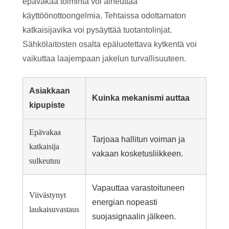
epävakaa toiminta voi aiheuttaa
käyttöönottoongelmia. Tehtaissa odottamaton
katkaisijavika voi pysäyttää tuotantolinjat.
Sähkölaitosten osalta epäluotettava kytkentä voi
vaikuttaa laajempaan jakelun turvallisuuteen.
Asiakkaan
Kuinka mekanismi auttaa
kipupiste
Epävakaa
Tarjoaa hallitun voiman ja
katkaisija
vakaan kosketusliikkeen.
sulkeutuu
Vapauttaa varastoituneen
Viivästynyt
energian nopeasti
laukaisuvastaus
suojasignaalin jälkeen.