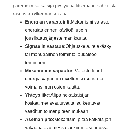
paremmin katkaisija pystyy hallitsemaan sähköistä
rasitusta kytkennän aikana.
Energian varastointi:
Mekanismi varastoi
energiaa ennen käyttöä, usein
jousilatausjärjestelmän kautta.
Signaalin vastaus:
Ohjauskela, relekäsky
tai manuaalinen toiminta laukaisee
toiminnon.
Mekaaninen vapautus:
Varastoitunut
energia vapautuu nivelten, akselien ja
voimansiirron osien kautta.
Yhteysliike:
Alipainekatkaisijan
koskettimet avautuvat tai sulkeutuvat
vaaditun toimenpiteen mukaan.
Aseman pito:
Mekanismi pitää katkaisijan
vakaana avoimessa tai kiinni-asennossa.