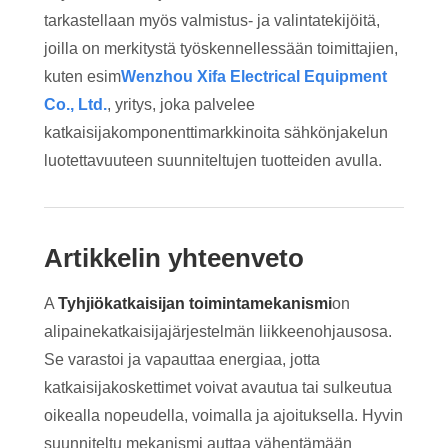
tarkastellaan myös valmistus- ja valintatekijöitä,
joilla on merkitystä työskennellessään toimittajien,
kuten esim
Wenzhou Xifa Electrical Equipment
Co., Ltd.
, yritys, joka palvelee
katkaisijakomponenttimarkkinoita sähkönjakelun
luotettavuuteen suunniteltujen tuotteiden avulla.
Artikkelin yhteenveto
A
Tyhjiökatkaisijan toimintamekanismi
on
alipainekatkaisijajärjestelmän liikkeenohjausosa.
Se varastoi ja vapauttaa energiaa, jotta
katkaisijakoskettimet voivat avautua tai sulkeutua
oikealla nopeudella, voimalla ja ajoituksella. Hyvin
suunniteltu mekanismi auttaa vähentämään