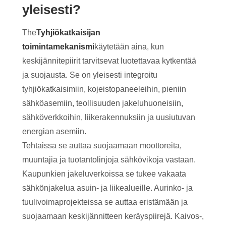
yleisesti?
The
Tyhjiökatkaisijan
toimintamekanismi
käytetään aina, kun
keskijännitepiirit tarvitsevat luotettavaa kytkentää
ja suojausta. Se on yleisesti integroitu
tyhjiökatkaisimiin, kojeistopaneeleihin, pieniin
sähköasemiin, teollisuuden jakeluhuoneisiin,
sähköverkkoihin, liikerakennuksiin ja uusiutuvan
energian asemiin.
Tehtaissa se auttaa suojaamaan moottoreita,
muuntajia ja tuotantolinjoja sähkövikoja vastaan.
Kaupunkien jakeluverkoissa se tukee vakaata
sähkönjakelua asuin- ja liikealueille. Aurinko- ja
tuulivoimaprojekteissa se auttaa eristämään ja
suojaamaan keskijännitteen keräyspiirejä. Kaivos-,