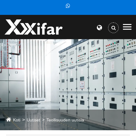
Koti
Uutiset
Teollisuuden uutisia