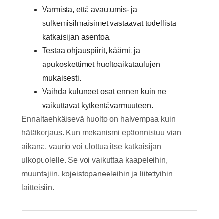
Varmista, että avautumis- ja
sulkemisilmaisimet vastaavat todellista
katkaisijan asentoa.
Testaa ohjauspiirit, käämit ja
apukoskettimet huoltoaikataulujen
mukaisesti.
Vaihda kuluneet osat ennen kuin ne
vaikuttavat kytkentävarmuuteen.
Ennaltaehkäisevä huolto on halvempaa kuin
hätäkorjaus. Kun mekanismi epäonnistuu vian
aikana, vaurio voi ulottua itse katkaisijan
ulkopuolelle. Se voi vaikuttaa kaapeleihin,
muuntajiin, kojeistopaneeleihin ja liitettyihin
laitteisiin.