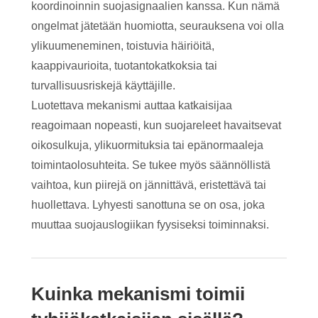
koordinoinnin suojasignaalien kanssa. Kun nämä
ongelmat jätetään huomiotta, seurauksena voi olla
ylikuumeneminen, toistuvia häiriöitä,
kaappivaurioita, tuotantokatkoksia tai
turvallisuusriskejä käyttäjille.
Luotettava mekanismi auttaa katkaisijaa
reagoimaan nopeasti, kun suojareleet havaitsevat
oikosulkuja, ylikuormituksia tai epänormaaleja
toimintaolosuhteita. Se tukee myös säännöllistä
vaihtoa, kun piirejä on jännittävä, eristettävä tai
huollettava. Lyhyesti sanottuna se on osa, joka
muuttaa suojauslogiikan fyysiseksi toiminnaksi.
Kuinka mekanismi toimii