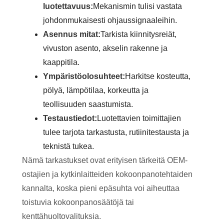
luotettavuus:
Mekanismin tulisi vastata
johdonmukaisesti ohjaussignaaleihin.
Asennus mitat:
Tarkista kiinnitysreiät,
vivuston asento, akselin rakenne ja
kaappitila.
Ympäristöolosuhteet:
Harkitse kosteutta,
pölyä, lämpötilaa, korkeutta ja
teollisuuden saastumista.
Testaustiedot:
Luotettavien toimittajien
tulee tarjota tarkastusta, rutiinitestausta ja
teknistä tukea.
Nämä tarkastukset ovat erityisen tärkeitä OEM-
ostajien ja kytkinlaitteiden kokoonpanotehtaiden
kannalta, koska pieni epäsuhta voi aiheuttaa
toistuvia kokoonpanosäätöjä tai
kenttähuoltovalituksia.