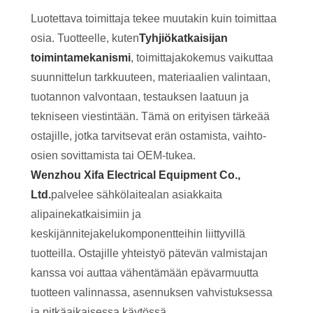
Luotettava toimittaja tekee muutakin kuin toimittaa
osia. Tuotteelle, kuten
Tyhjiökatkaisijan
toimintamekanismi
, toimittajakokemus vaikuttaa
suunnittelun tarkkuuteen, materiaalien valintaan,
tuotannon valvontaan, testauksen laatuun ja
tekniseen viestintään. Tämä on erityisen tärkeää
ostajille, jotka tarvitsevat erän ostamista, vaihto-
osien sovittamista tai OEM-tukea.
Wenzhou Xifa Electrical Equipment Co.,
Ltd.
palvelee sähkölaitealan asiakkaita
alipainekatkaisimiin ja
keskijännitejakelukomponentteihin liittyvillä
tuotteilla. Ostajille yhteistyö pätevän valmistajan
kanssa voi auttaa vähentämään epävarmuutta
tuotteen valinnassa, asennuksen vahvistuksessa
ja pitkäaikaisessa käytössä.