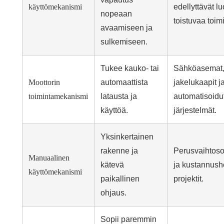
käyttömekanismi
edellyttävät l
nopeaan
toistuvaa toim
avaamiseen ja
sulkemiseen.
Tukee kauko- tai
Sähköasemat
Moottorin
automaattista
jakelukaapit j
toimintamekanismi
latausta ja
automatisoidu
käyttöä.
järjestelmät.
Yksinkertainen
rakenne ja
Perusvaihtoso
Manuaalinen
kätevä
ja kustannush
käyttömekanismi
paikallinen
projektit.
ohjaus.
Sopii paremmin