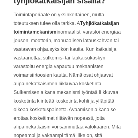
tyhjiökatkaisijan sisällä?
Toimintaperiaate on yksinkertainen, mutta
toteutuksen tulee olla tarkka. A
Tyhjiökatkaisijan
toimintamekanismi
normaalisti varastoi energiaa
jousen, moottorin, manuaalisen latauskahvan tai
vastaavan ohjausyksikön kautta. Kun katkaisija
vastaanottaa sulkemis- tai laukaisukäskyn,
varastoitu energia vapautuu mekaanisten
voimansiirtoosien kautta. Nämä osat ohjaavat
alipainekatkaisimen liikkuvaa kosketinta.
Sulkemisen aikana mekanismi työntää liikkuvaa
kosketinta kiinteää kosketinta kohti ja ylläpitää
oikeaa kosketuspainetta. Avaamisen aikana se
erottaa koskettimet riittävän nopeasti, jotta
alipainekatkaisin voi sammuttaa valokaaren. Mitä
nopeampi ja vakaampi tämä liike on, sitä