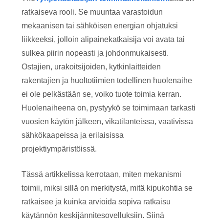
ratkaiseva rooli. Se muuntaa varastoidun
mekaanisen tai sähköisen energian ohjatuksi
liikkeeksi, jolloin alipainekatkaisija voi avata tai
sulkea piirin nopeasti ja johdonmukaisesti.
Ostajien, urakoitsijoiden, kytkinlaitteiden
rakentajien ja huoltotiimien todellinen huolenaihe
ei ole pelkästään se, voiko tuote toimia kerran.
Huolenaiheena on, pystyykö se toimimaan tarkasti
vuosien käytön jälkeen, vikatilanteissa, vaativissa
sähkökaapeissa ja erilaisissa
projektiympäristöissä.
Tässä artikkelissa kerrotaan, miten mekanismi
toimii, miksi sillä on merkitystä, mitä kipukohtia se
ratkaisee ja kuinka arvioida sopiva ratkaisu
käytännön keskijännitesovelluksiin. Siinä