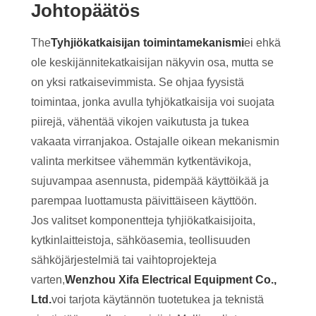
Johtopäätös
The
Tyhjiökatkaisijan toimintamekanismi
ei ehkä
ole keskijännitekatkaisijan näkyvin osa, mutta se
on yksi ratkaisevimmista. Se ohjaa fyysistä
toimintaa, jonka avulla tyhjökatkaisija voi suojata
piirejä, vähentää vikojen vaikutusta ja tukea
vakaata virranjakoa. Ostajalle oikean mekanismin
valinta merkitsee vähemmän kytkentävikoja,
sujuvampaa asennusta, pidempää käyttöikää ja
parempaa luottamusta päivittäiseen käyttöön.
Jos valitset komponentteja tyhjiökatkaisijoita,
kytkinlaitteistoja, sähköasemia, teollisuuden
sähköjärjestelmiä tai vaihtoprojekteja
varten,
Wenzhou Xifa Electrical Equipment Co.,
Ltd.
voi tarjota käytännön tuotetukea ja teknistä