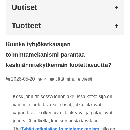
Uutiset
Tuotteet
Kuinka tyhjökatkaisijan
toimintamekanismi parantaa
keskijännitekytkennän luotettavuutta?
2026-05-20
4
Jätä minulle viesti
Keskijännitteisessä tehonjakelussa katkaisija on
vain niin luotettava kuin osat, jotka liikkuvat,
vapauttavat, sulkeutuvat, laukeavat ja palautuvat
juuri sillä hetkellä, kun suojausta tarvitaan.
The
Tyhjiökatkaisijan toimintamekanismi
sillä on