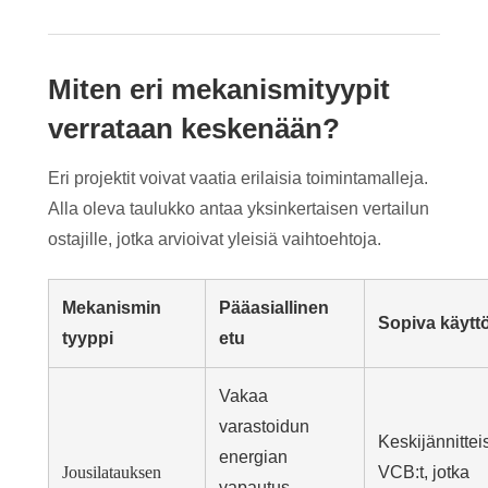
Miten eri mekanismityypit
verrataan keskenään?
Eri projektit voivat vaatia erilaisia ​​toimintamalleja.
Alla oleva taulukko antaa yksinkertaisen vertailun
ostajille, jotka arvioivat yleisiä vaihtoehtoja.
Mekanismin
Pääasiallinen
Sopiva käytt
tyyppi
etu
Vakaa
varastoidun
Keskijännittei
energian
Jousilatauksen
VCB:t, jotka
vapautus