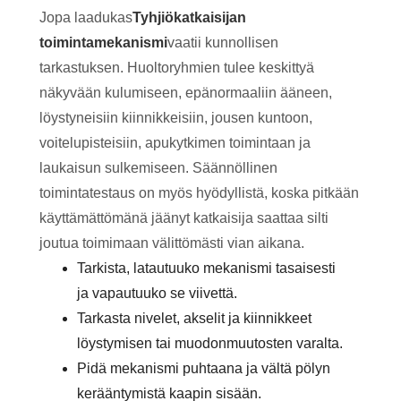
Jopa laadukas
Tyhjiökatkaisijan
toimintamekanismi
vaatii kunnollisen
tarkastuksen. Huoltoryhmien tulee keskittyä
näkyvään kulumiseen, epänormaaliin ääneen,
löystyneisiin kiinnikkeisiin, jousen kuntoon,
voitelupisteisiin, apukytkimen toimintaan ja
laukaisun sulkemiseen. Säännöllinen
toimintatestaus on myös hyödyllistä, koska pitkään
käyttämättömänä jäänyt katkaisija saattaa silti
joutua toimimaan välittömästi vian aikana.
Tarkista, latautuuko mekanismi tasaisesti
ja vapautuuko se viivettä.
Tarkasta nivelet, akselit ja kiinnikkeet
löystymisen tai muodonmuutosten varalta.
Pidä mekanismi puhtaana ja vältä pölyn
kerääntymistä kaapin sisään.