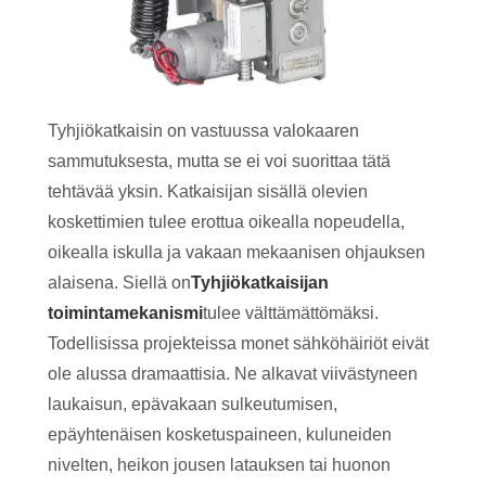
Tyhjiökatkaisin on vastuussa valokaaren
sammutuksesta, mutta se ei voi suorittaa tätä
tehtävää yksin. Katkaisijan sisällä olevien
koskettimien tulee erottua oikealla nopeudella,
oikealla iskulla ja vakaan mekaanisen ohjauksen
alaisena. Siellä on
Tyhjiökatkaisijan
toimintamekanismi
tulee välttämättömäksi.
Todellisissa projekteissa monet sähköhäiriöt eivät
ole alussa dramaattisia. Ne alkavat viivästyneen
laukaisun, epävakaan sulkeutumisen,
epäyhtenäisen kosketuspaineen, kuluneiden
nivelten, heikon jousen latauksen tai huonon