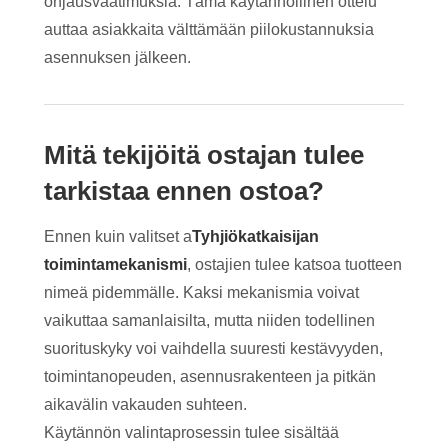
ohjausvaatimuksia. Tämä käytännöllinen ottelu
auttaa asiakkaita välttämään piilokustannuksia
asennuksen jälkeen.
Mitä tekijöitä ostajan tulee
tarkistaa ennen ostoa?
Ennen kuin valitset a
Tyhjiökatkaisijan
toimintamekanismi
, ostajien tulee katsoa tuotteen
nimeä pidemmälle. Kaksi mekanismia voivat
vaikuttaa samanlaisilta, mutta niiden todellinen
suorituskyky voi vaihdella suuresti kestävyyden,
toimintanopeuden, asennusrakenteen ja pitkän
aikavälin vakauden suhteen.
Käytännön valintaprosessin tulee sisältää