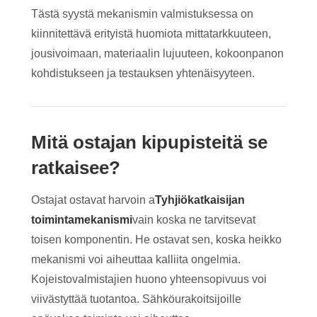
Tästä syystä mekanismin valmistuksessa on
kiinnitettävä erityistä huomiota mittatarkkuuteen,
jousivoimaan, materiaalin lujuuteen, kokoonpanon
kohdistukseen ja testauksen yhtenäisyyteen.
Mitä ostajan kipupisteitä se
ratkaisee?
Ostajat ostavat harvoin a
Tyhjiökatkaisijan
toimintamekanismi
vain koska ne tarvitsevat
toisen komponentin. He ostavat sen, koska heikko
mekanismi voi aiheuttaa kalliita ongelmia.
Kojeistovalmistajien huono yhteensopivuus voi
viivästyttää tuotantoa. Sähköurakoitsijoille