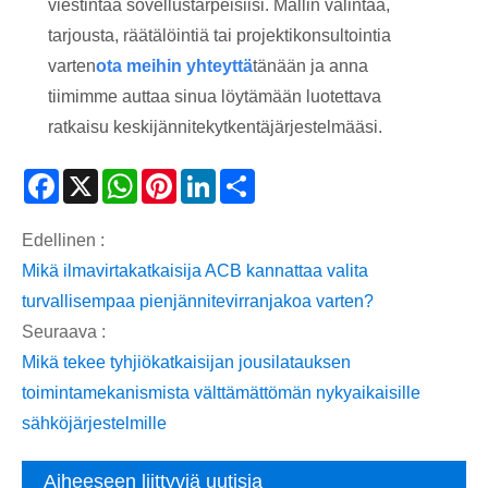
viestintää sovellustarpeisiisi. Mallin valintaa,
tarjousta, räätälöintiä tai projektikonsultointia
varten
ota meihin yhteyttä
tänään ja anna
tiimimme auttaa sinua löytämään luotettava
ratkaisu keskijännitekytkentäjärjestelmääsi.
Facebook
X
WhatsApp
Pinterest
LinkedIn
Share
Edellinen :
Mikä ilmavirtakatkaisija ACB kannattaa valita
turvallisempaa pienjännitevirranjakoa varten?
Seuraava :
Mikä tekee tyhjiökatkaisijan jousilatauksen
toimintamekanismista välttämättömän nykyaikaisille
sähköjärjestelmille
Aiheeseen liittyviä uutisia