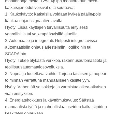
moottoriohjaimella. 125a 4p tpn moottoroidun mccb-
katkaisijan edut voisivat olla seuraavat:
1. Kaukokäyttö: Katkaisija voidaan kytkeä päälle/pois
kaukaa ohjaussignaalien avulla.
Hyöty: Lisää käyttäjien turvallisuutta erityisesti
vaarallisilla tai vaikeapääsyisillä alueilla.
2. Automaatio ja integrointi: Helposti integroitavissa
automaattisiin ohjausjärjestelmiin, logiikoihin tai
SCADA:hin.
Hyöty: Tukee älykästä verkkoa, rakennusautomaatiota ja
teollisuusautomaatiosovelluksia.
3. Nopea ja luotettava vaihto: Tarjoaa tasaisen ja nopean
toiminnan verrattuna manuaaliseen käsittelyyn.
Hyöty: Vähentää seisokkeja ja varmistaa oikea-aikaisen
vian eristyksen.
4. Energiatehokkuus ja käyttömukavuus: Säästää
manuaalista työtä ja mahdollistaa useiden katkaisijoiden
keskitetyn ohjauksen.