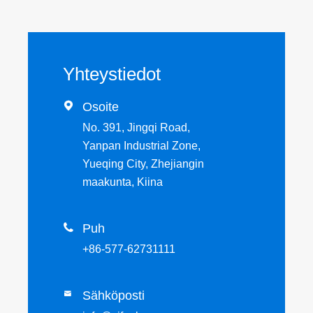
Yhteystiedot

Osoite
No. 391, Jingqi Road,
Yanpan Industrial Zone,
Yueqing City, Zhejiangin
maakunta, Kiina

Puh
+86-577-62731111
Sähköposti
