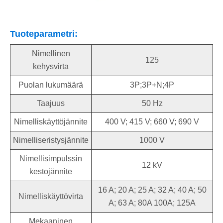
Tuoteparametri:
Nimellinen
125
kehysvirta
Puolan lukumäärä
3P;3P+N;4P
Taajuus
50 Hz
Nimelliskäyttöjännite
400 V; 415 V; 660 V; 690 V
Nimelliseristysjännite
1000 V
Nimellisimpulssin
12 kV
kestojännite
16 A; 20 A; 25 A; 32 A; 40 A; 50
Nimelliskäyttövirta
A; 63 A; 80A 100A; 125A
Mekaaninen