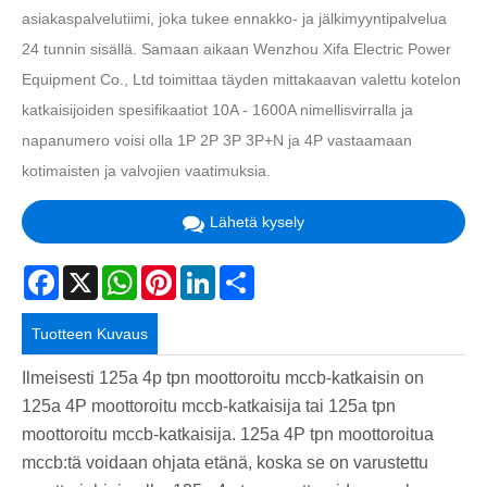
asiakaspalvelutiimi, joka tukee ennakko- ja jälkimyyntipalvelua
24 tunnin sisällä. Samaan aikaan Wenzhou Xifa Electric Power
Equipment Co., Ltd toimittaa täyden mittakaavan valettu kotelon
katkaisijoiden spesifikaatiot 10A - 1600A nimellisvirralla ja
napanumero voisi olla 1P 2P 3P 3P+N ja 4P vastaamaan
kotimaisten ja valvojien vaatimuksia.
Lähetä kysely
Facebook
X
WhatsApp
Pinterest
LinkedIn
Share
Tuotteen Kuvaus
Ilmeisesti 125a 4p tpn moottoroitu mccb-katkaisin on
125a 4P moottoroitu mccb-katkaisija tai 125a tpn
moottoroitu mccb-katkaisija. 125a 4P tpn moottoroitua
mccb:tä voidaan ohjata etänä, koska se on varustettu