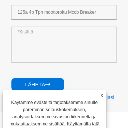
LÄHETÄ

X
XiFa on luotettava sähkölaitteiden toimittajasi
Käytämme evästeitä tarjotaksemme sinulle
paremman selauskokemuksen,
analysoidaksemme sivuston liikennettä ja
Liittyvät tuotteet
mukauttaaksemme sisältöä. Käyttämällä tätä