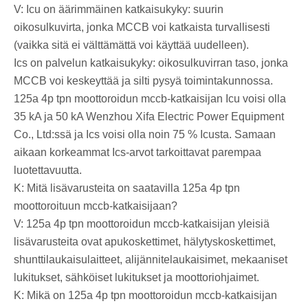
V: Icu on äärimmäinen katkaisukyky: suurin
oikosulkuvirta, jonka MCCB voi katkaista turvallisesti
(vaikka sitä ei välttämättä voi käyttää uudelleen).
Ics on palvelun katkaisukyky: oikosulkuvirran taso, jonka
MCCB voi keskeyttää ja silti pysyä toimintakunnossa.
125a 4p tpn moottoroidun mccb-katkaisijan Icu voisi olla
35 kA ja 50 kA Wenzhou Xifa Electric Power Equipment
Co., Ltd:ssä ja Ics voisi olla noin 75 % Icusta. Samaan
aikaan korkeammat Ics-arvot tarkoittavat parempaa
luotettavuutta.
K: Mitä lisävarusteita on saatavilla 125a 4p tpn
moottoroituun mccb-katkaisijaan?
V: 125a 4p tpn moottoroidun mccb-katkaisijan yleisiä
lisävarusteita ovat apukoskettimet, hälytyskoskettimet,
shunttilaukaisulaitteet, alijännitelaukaisimet, mekaaniset
lukitukset, sähköiset lukitukset ja moottoriohjaimet.
K: Mikä on 125a 4p tpn moottoroidun mccb-katkaisijan