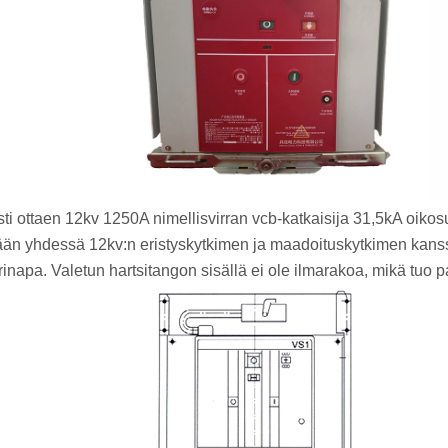
sti ottaen 12kv 1250A nimellisvirran vcb-katkaisija 31,5kA oikosul
ään yhdessä 12kv:n eristyskytkimen ja maadoituskytkimen kanssa. 
erinapa. Valetun hartsitangon sisällä ei ole ilmarakoa, mikä tu