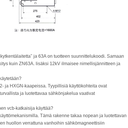
äkytkentälaitetta" ja 63A on tuotteen suunnittelukoodi. Samaan
itys kuin ZN63A. lisäksi 12kV ilmaisee nimellisjännitteen ja
 käytetään?
2- ja HXGN-kaapeissa. Tyypillisiä käyttökohteita ovat
turvallista ja luotettavaa sähkönjakelua vaativat
en vcb-katkaisija käyttää?
ikäyttömekanismilla. Tämä rakenne takaa nopean ja luotettavan
n huollon verrattuna vanhoihin sähkömagneettisiin