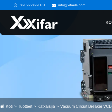
8615658661131
info@xifaele.com
KO
Koti
Tuotteet
Katkaisija
Vacuum Circuit Breaker VCB