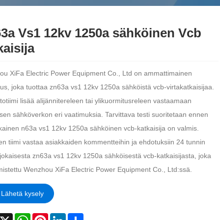
3a Vs1 12kv 1250a sähköinen Vcb
kaisija
u XiFa Electric Power Equipment Co., Ltd on ammattimainen
us, joka tuottaa zn63a vs1 12kv 1250a sähköistä vcb-virtakatkaisijaa.
otiimi lisää alijännitereleen tai ylikuormitusreleen vastaamaan
isen sähköverkon eri vaatimuksia. Tarvittava testi suoritetaan ennen
okainen n63a vs1 12kv 1250a sähköinen vcb-katkaisija on valmis.
en tiimi vastaa asiakkaiden kommentteihin ja ehdotuksiin 24 tunnin
 jokaisesta zn63a vs1 12kv 1250a sähköisestä vcb-katkaisijasta, joka
mistettu Wenzhou XiFa Electric Power Equipment Co., Ltd:ssä.
Lähetä kysely
acebook
X
WhatsApp
Pinterest
LinkedIn
Share