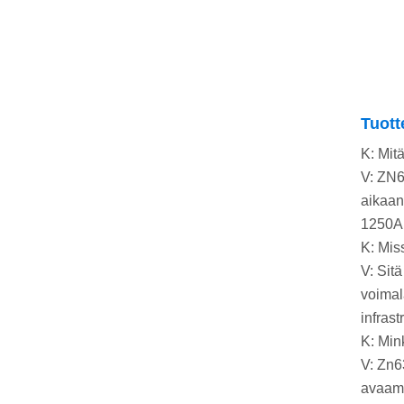
Tuot
K: Mit
V: ZN6
aikaan
1250A 
K: Mis
V: Sit
voimal
infras
K: Min
V: Zn6
avaami