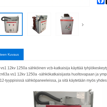
tteen Kuvaus
vs1 12kv 1250a sähköinen vcb-katkaisija käyttää tyhjiökeskeyty
zn63a vs1 12kv 1250a -sähkökatkaisijasta huoltovapaan ja ympär
-tyyppisissä sähköpaneeleissa, ja sitä käytetään myös yhdes