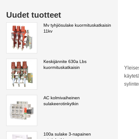
Uudet tuotteet
Mv tyhjiösulake kuormituskatkaisin
11kv
Keskijännite 630a Lbs
kuormituskatkaisin
Yleise
käytet
sylint
AC kolmivaiheinen
sulakeerotinkytkin
100a sulake 3-napainen