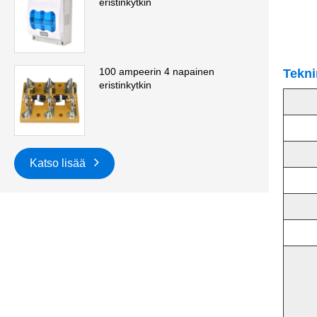
eristinkytkin
100 ampeerin 4 napainen
Tekni
eristinkytkin
Katso lisää