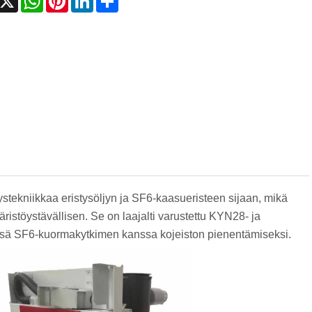
stekniikkaa eristysöljyn ja SF6-kaasueristeen sijaan, mikä
istöystävällisen. Se on laajalti varustettu KYN28- ja
sä SF6-kuormakytkimen kanssa kojeiston pienentämiseksi.