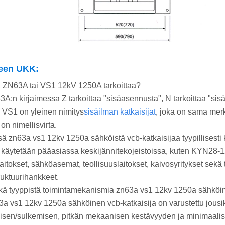
teen UKK:
ä ZN63A tai VS1 12kV 1250A tarkoittaa?
3A:n kirjaimessa Z tarkoittaa "sisäasennusta", N tarkoittaa "sis
 VS1 on yleinen nimitys
sisäilman katkaisijat
, joka on sama merk
on nimellisvirta.
sä zn63a vs1 12kv 1250a sähköistä vcb-katkaisijaa tyypillisesti
ä käytetään pääasiassa keskijännitekojeistoissa, kuten KYN28-1
aitokset, sähköasemat, teollisuuslaitokset, kaivosyritykset sekä 
truktuurihankkeet.
kä tyyppistä toimintamekanismia zn63a vs1 12kv 1250a sähköin
3a vs1 12kv 1250a sähköinen vcb-katkaisija on varustettu jous
sen/sulkemisen, pitkän mekaanisen kestävyyden ja minimaalise