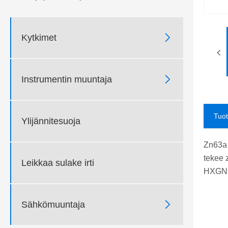

Kytkimet

Instrumentin muuntaja
Tuo
Ylijännitesuoja
Zn63a 
tekee 
Leikkaa sulake irti
HXGN12

Sähkömuuntaja