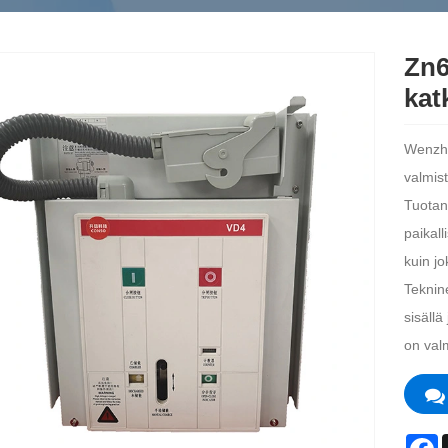
Zn6
kat
Wenzho
valmist
Tuotant
paikall
kuin j
Teknin
sisällä
on val
F